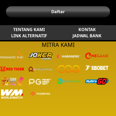
Daftar
TENTANG KAMI
KONTAK
LINK ALTERNATIF
JADWAL BANK
MITRA KAMI