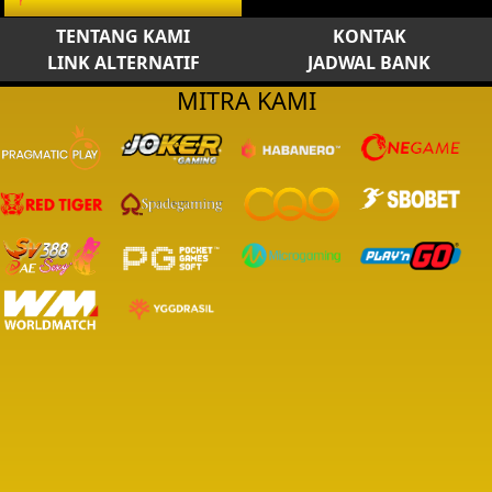
TENTANG KAMI
KONTAK
LINK ALTERNATIF
JADWAL BANK
MITRA KAMI