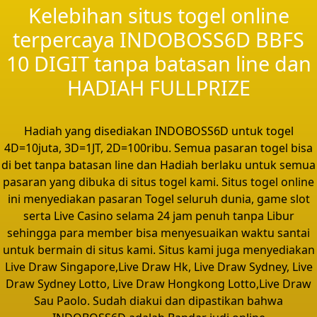
Kelebihan situs togel online
terpercaya INDOBOSS6D BBFS
10 DIGIT tanpa batasan line dan
HADIAH FULLPRIZE
Hadiah yang disediakan INDOBOSS6D untuk togel
4D=10juta, 3D=1JT, 2D=100ribu. Semua pasaran togel bisa
di bet tanpa batasan line dan Hadiah berlaku untuk semua
pasaran yang dibuka di situs togel kami. Situs togel online
ini menyediakan pasaran Togel seluruh dunia, game slot
serta Live Casino selama 24 jam penuh tanpa Libur
sehingga para member bisa menyesuaikan waktu santai
untuk bermain di situs kami. Situs kami juga menyediakan
Live Draw Singapore,Live Draw Hk, Live Draw Sydney, Live
Draw Sydney Lotto, Live Draw Hongkong Lotto,Live Draw
Sau Paolo. Sudah diakui dan dipastikan bahwa