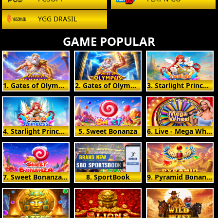
YGG DRASIL
GAME POPULAR
1. Gates of Olympus
2. Gates of Olympus 1000
3. Starlight Princess
4. Starlight Princess 1000
5. Sweet Bonanza
6. Live - Mega Wheel
7. Sweet Bonanza Xmas
8. SportBook
9. Pyramid Bonanza